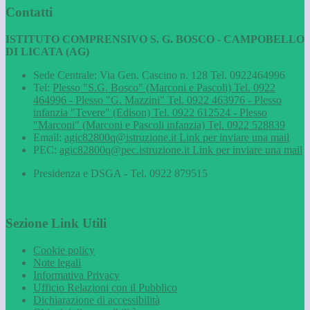
Contatti
ISTITUTO COMPRENSIVO S. G. BOSCO - CAMPOBELLO
DI LICATA (AG)
Sede Centrale: Via Gen. Cascino n. 128 Tel. 0922464996
Tel:
Plesso "S.G. Bosco" (Marconi e Pascoli) Tel. 0922
464996 - Plesso "G. Mazzini" Tel. 0922 463976 - Plesso
infanzia "Tevere" (Edison) Tel. 0922 612524 - Plesso
"Marconi" (Marconi e Pascoli infanzia) Tel. 0922 528839
Email:
agic82800q@istruzione.it
Link per inviare una mail
PEC:
agic82800q@pec.istruzione.it
Link per inviare una mail
Presidenza e DSGA - Tel. 0922 879515
Sezione Link Utili
Cookie policy
Note legali
Informativa Privacy
Ufficio Relazioni con il Pubblico
Dichiarazione di accessibilità