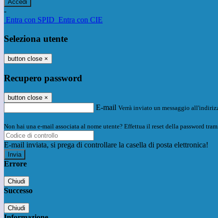
-
Entra con SPID
Entra con CIE
Seleziona utente
button close
×
Recupero password
button close
×
E-mail
Verrà inviato un messaggio all'indirizz
Non hai una e-mail associata al nome utente? Effettua il reset della password tram
E-mail inviata, si prega di controllare la casella di posta elettronica!
Errore
Chiudi
Successo
Chiudi
Informazione