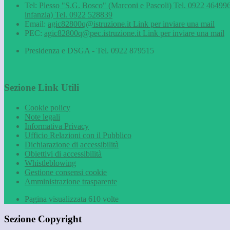
Tel:
Plesso "S.G. Bosco" (Marconi e Pascoli) Tel. 0922 464996
infanzia) Tel. 0922 528839
Email:
agic82800q@istruzione.it
Link per inviare una mail
PEC:
agic82800q@pec.istruzione.it
Link per inviare una mail
Presidenza e DSGA - Tel. 0922 879515
Sezione Link Utili
Cookie policy
Note legali
Informativa Privacy
Ufficio Relazioni con il Pubblico
Dichiarazione di accessibilità
Obiettivi di accessibilità
Whistleblowing
Gestione consensi cookie
Amministrazione trasparente
Pagina visualizzata
610
volte
Sezione Copyright