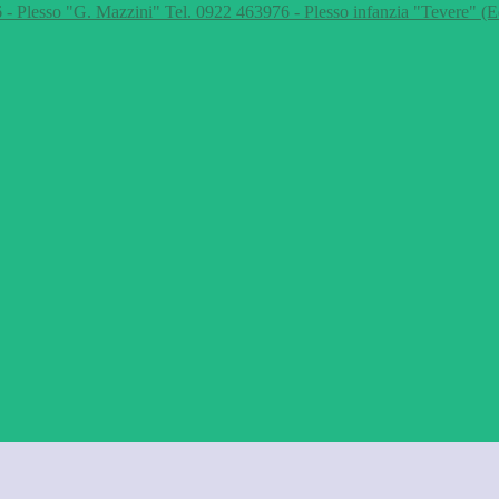
 - Plesso "G. Mazzini" Tel. 0922 463976 - Plesso infanzia "Tevere" (E