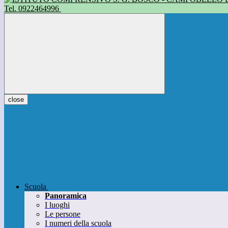
Tel. 0922464996
close
Scuola
Panoramica
I luoghi
Le persone
I numeri della scuola