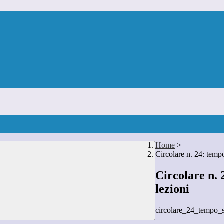
Home
>
Circolare n. 24: tempo
Circolare n. 
lezioni
circolare_24_tempo_