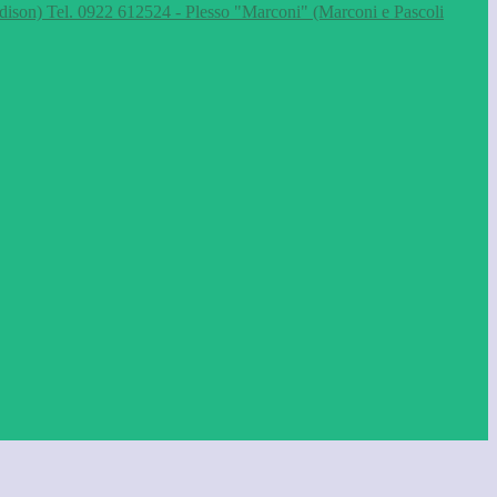
dison) Tel. 0922 612524 - Plesso "Marconi" (Marconi e Pascoli