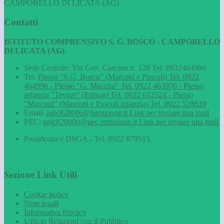
CAMPOBELLO DI LICATA (AG)
Contatti
ISTITUTO COMPRENSIVO S. G. BOSCO - CAMPOBELLO
DI LICATA (AG)
Sede Centrale: Via Gen. Cascino n. 128 Tel. 0922464996
Tel:
Plesso "S.G. Bosco" (Marconi e Pascoli) Tel. 0922
464996 - Plesso "G. Mazzini" Tel. 0922 463976 - Plesso
infanzia "Tevere" (Edison) Tel. 0922 612524 - Plesso
"Marconi" (Marconi e Pascoli infanzia) Tel. 0922 528839
Email:
agic82800q@istruzione.it
Link per inviare una mail
PEC:
agic82800q@pec.istruzione.it
Link per inviare una mail
Presidenza e DSGA - Tel. 0922 879515
Sezione Link Utili
Cookie policy
Note legali
Informativa Privacy
Ufficio Relazioni con il Pubblico