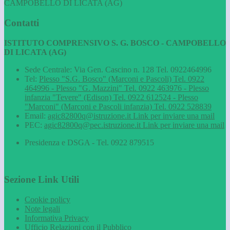
CAMPOBELLO DI LICATA (AG)
Contatti
ISTITUTO COMPRENSIVO S. G. BOSCO - CAMPOBELLO
DI LICATA (AG)
Sede Centrale: Via Gen. Cascino n. 128 Tel. 0922464996
Tel:
Plesso "S.G. Bosco" (Marconi e Pascoli) Tel. 0922
464996 - Plesso "G. Mazzini" Tel. 0922 463976 - Plesso
infanzia "Tevere" (Edison) Tel. 0922 612524 - Plesso
"Marconi" (Marconi e Pascoli infanzia) Tel. 0922 528839
Email:
agic82800q@istruzione.it
Link per inviare una mail
PEC:
agic82800q@pec.istruzione.it
Link per inviare una mail
Presidenza e DSGA - Tel. 0922 879515
Sezione Link Utili
Cookie policy
Note legali
Informativa Privacy
Ufficio Relazioni con il Pubblico