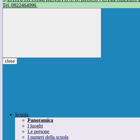
Tel. 0922464996
close
Scuola
Panoramica
I luoghi
Le persone
I numeri della scuola