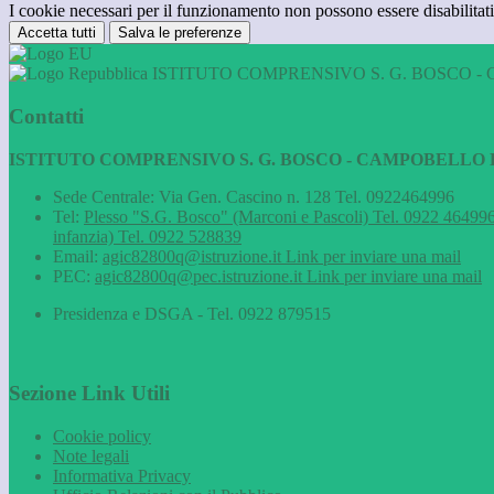
I cookie necessari per il funzionamento non possono essere disabilitati.
Accetta tutti
Salva le preferenze
ISTITUTO COMPRENSIVO S. G. BOSCO - 
Contatti
ISTITUTO COMPRENSIVO S. G. BOSCO - CAMPOBELLO D
Sede Centrale: Via Gen. Cascino n. 128 Tel. 0922464996
Tel:
Plesso "S.G. Bosco" (Marconi e Pascoli) Tel. 0922 464996
infanzia) Tel. 0922 528839
Email:
agic82800q@istruzione.it
Link per inviare una mail
PEC:
agic82800q@pec.istruzione.it
Link per inviare una mail
Presidenza e DSGA - Tel. 0922 879515
Sezione Link Utili
Cookie policy
Note legali
Informativa Privacy