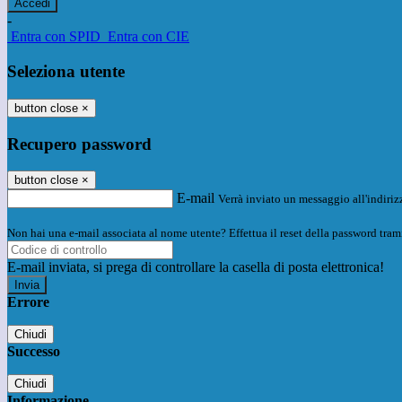
-
Entra con SPID
Entra con CIE
Seleziona utente
button close
×
Recupero password
button close
×
E-mail
Verrà inviato un messaggio all'indirizz
Non hai una e-mail associata al nome utente? Effettua il reset della password tram
E-mail inviata, si prega di controllare la casella di posta elettronica!
Errore
Chiudi
Successo
Chiudi
Informazione