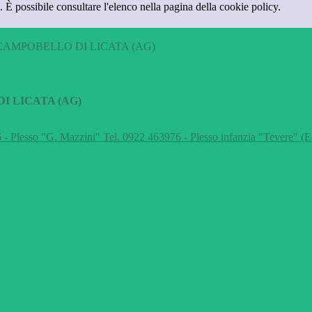
 È possibile consultare l'elenco nella pagina della cookie policy.
CAMPOBELLO DI LICATA (AG)
I LICATA (AG)
 - Plesso "G. Mazzini" Tel. 0922 463976 - Plesso infanzia "Tevere" (E