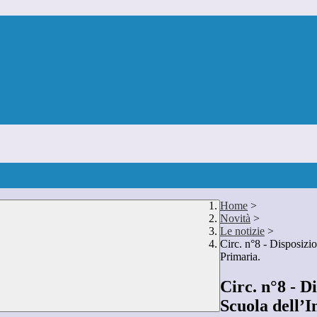
Home
>
Novità
>
Le notizie
>
Circ. n°8 - Disposizi
Primaria.
Circ. n°8 - D
Scuola dell’I