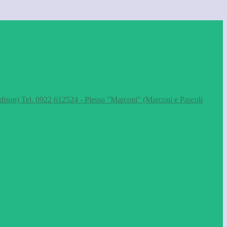
dison) Tel. 0922 612524 - Plesso "Marconi" (Marconi e Pascoli