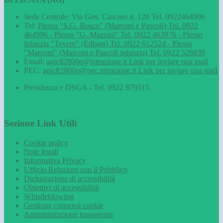
Sede Centrale: Via Gen. Cascino n. 128 Tel. 0922464996
Tel:
Plesso "S.G. Bosco" (Marconi e Pascoli) Tel. 0922
464996 - Plesso "G. Mazzini" Tel. 0922 463976 - Plesso
infanzia "Tevere" (Edison) Tel. 0922 612524 - Plesso
"Marconi" (Marconi e Pascoli infanzia) Tel. 0922 528839
Email:
agic82800q@istruzione.it
Link per inviare una mail
PEC:
agic82800q@pec.istruzione.it
Link per inviare una mail
Presidenza e DSGA - Tel. 0922 879515
Sezione Link Utili
Cookie policy
Note legali
Informativa Privacy
Ufficio Relazioni con il Pubblico
Dichiarazione di accessibilità
Obiettivi di accessibilità
Whistleblowing
Gestione consensi cookie
Amministrazione trasparente