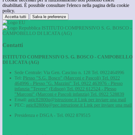
disabilitati. È possibile consultare l'elenco nella pagina della cookie
policy.
Accetta tutti
Salva le preferenze
ISTITUTO COMPRENSIVO S. G. BOSCO -
CAMPOBELLO DI LICATA (AG)
Contatti
ISTITUTO COMPRENSIVO S. G. BOSCO - CAMPOBELLO
DI LICATA (AG)
Sede Centrale: Via Gen. Cascino n. 128 Tel. 0922464996
Tel:
Plesso "S.G. Bosco" (Marconi e Pascoli) Tel. 0922
464996 - Plesso "G. Mazzini" Tel. 0922 463976 - Plesso
infanzia "Tevere" (Edison) Tel. 0922 612524 - Plesso
"Marconi" (Marconi e Pascoli infanzia) Tel. 0922 528839
Email:
agic82800q@istruzione.it
Link per inviare una mail
PEC:
agic82800q@pec.istruzione.it
Link per inviare una mail
Presidenza e DSGA - Tel. 0922 879515