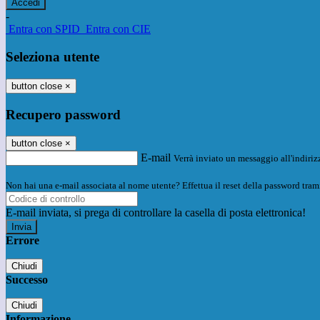
-
Entra con SPID
Entra con CIE
Seleziona utente
button close
×
Recupero password
button close
×
E-mail
Verrà inviato un messaggio all'indirizz
Non hai una e-mail associata al nome utente? Effettua il reset della password tram
E-mail inviata, si prega di controllare la casella di posta elettronica!
Errore
Chiudi
Successo
Chiudi
Informazione