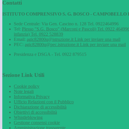
Contatti
ISTITUTO COMPRENSIVO S. G. BOSCO - CAMPOBELLO D
Sede Centrale: Via Gen. Cascino n. 128 Tel. 0922464996
Tel:
Plesso "S.G. Bosco" (Marconi e Pascoli) Tel. 0922 464996
infanzia) Tel. 0922 528839
Email:
agic82800q@istruzione.it
Link per inviare una mail
PEC:
agic82800q@pec.istruzione.it
Link per inviare una mail
Presidenza e DSGA - Tel. 0922 879515
Sezione Link Utili
Cookie policy
Note legali
Informativa Privacy
Ufficio Relazioni con il Pubblico
Dichiarazione di accessibilità
Obiettivi di accessibilità
Whistleblowing
Gestione consensi cookie
Amministrazione trasparente