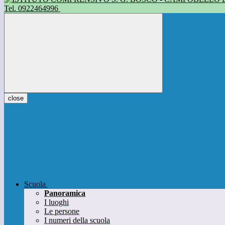
Tel. 0922464996
close
Scuola
Panoramica
I luoghi
Le persone
I numeri della scuola