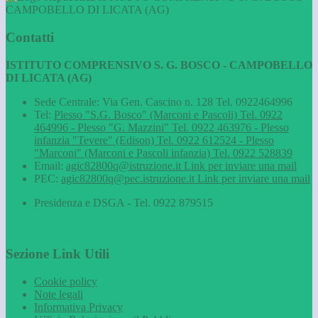
CAMPOBELLO DI LICATA (AG)
Contatti
ISTITUTO COMPRENSIVO S. G. BOSCO - CAMPOBELLO
DI LICATA (AG)
Sede Centrale: Via Gen. Cascino n. 128 Tel. 0922464996
Tel:
Plesso "S.G. Bosco" (Marconi e Pascoli) Tel. 0922
464996 - Plesso "G. Mazzini" Tel. 0922 463976 - Plesso
infanzia "Tevere" (Edison) Tel. 0922 612524 - Plesso
"Marconi" (Marconi e Pascoli infanzia) Tel. 0922 528839
Email:
agic82800q@istruzione.it
Link per inviare una mail
PEC:
agic82800q@pec.istruzione.it
Link per inviare una mail
Presidenza e DSGA - Tel. 0922 879515
Sezione Link Utili
Cookie policy
Note legali
Informativa Privacy