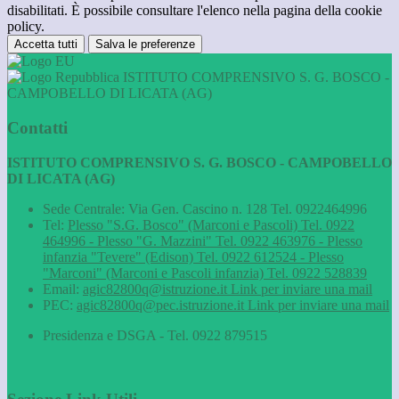
disabilitati. È possibile consultare l'elenco nella pagina della cookie
policy.
Accetta tutti
Salva le preferenze
ISTITUTO COMPRENSIVO S. G. BOSCO -
CAMPOBELLO DI LICATA (AG)
Contatti
ISTITUTO COMPRENSIVO S. G. BOSCO - CAMPOBELLO
DI LICATA (AG)
Sede Centrale: Via Gen. Cascino n. 128 Tel. 0922464996
Tel:
Plesso "S.G. Bosco" (Marconi e Pascoli) Tel. 0922
464996 - Plesso "G. Mazzini" Tel. 0922 463976 - Plesso
infanzia "Tevere" (Edison) Tel. 0922 612524 - Plesso
"Marconi" (Marconi e Pascoli infanzia) Tel. 0922 528839
Email:
agic82800q@istruzione.it
Link per inviare una mail
PEC:
agic82800q@pec.istruzione.it
Link per inviare una mail
Presidenza e DSGA - Tel. 0922 879515