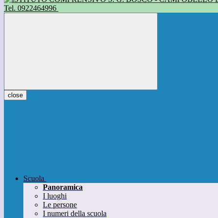
Tel. 0922464996
close
Scuola
Panoramica
I luoghi
Le persone
I numeri della scuola