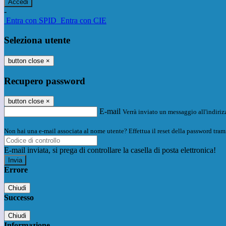
-
Entra con SPID
Entra con CIE
Seleziona utente
button close
×
Recupero password
button close
×
E-mail
Verrà inviato un messaggio all'indirizz
Non hai una e-mail associata al nome utente? Effettua il reset della password tram
E-mail inviata, si prega di controllare la casella di posta elettronica!
Errore
Chiudi
Successo
Chiudi
Informazione