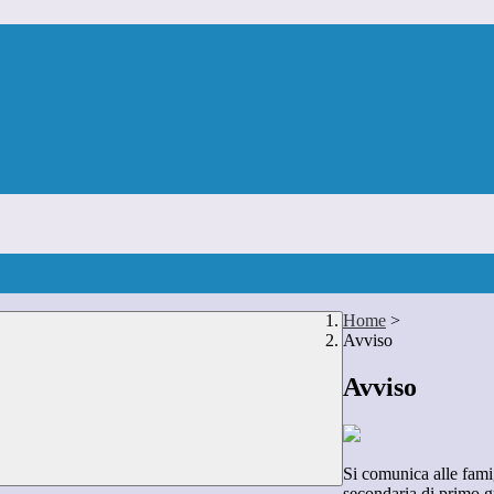
Home
>
Avviso
Avviso
Si comunica alle famig
secondaria di primo gr