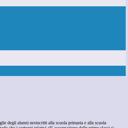
lie degli alunni neoiscritti alla scuola primaria e alla scuola
ado che i sorteggi relativi all’ assegnazione delle prime classi si