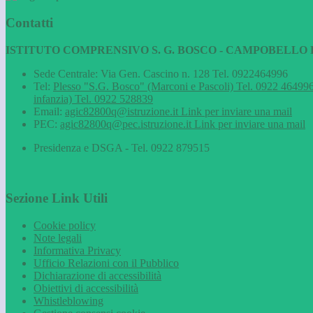
Contatti
ISTITUTO COMPRENSIVO S. G. BOSCO - CAMPOBELLO D
Sede Centrale: Via Gen. Cascino n. 128 Tel. 0922464996
Tel:
Plesso "S.G. Bosco" (Marconi e Pascoli) Tel. 0922 464996
infanzia) Tel. 0922 528839
Email:
agic82800q@istruzione.it
Link per inviare una mail
PEC:
agic82800q@pec.istruzione.it
Link per inviare una mail
Presidenza e DSGA - Tel. 0922 879515
Sezione Link Utili
Cookie policy
Note legali
Informativa Privacy
Ufficio Relazioni con il Pubblico
Dichiarazione di accessibilità
Obiettivi di accessibilità
Whistleblowing