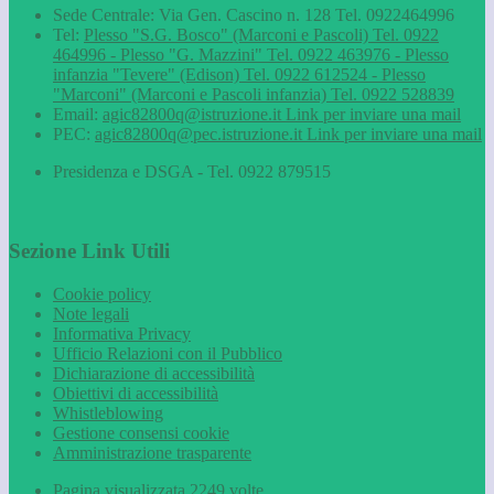
Sede Centrale: Via Gen. Cascino n. 128 Tel. 0922464996
Tel:
Plesso "S.G. Bosco" (Marconi e Pascoli) Tel. 0922
464996 - Plesso "G. Mazzini" Tel. 0922 463976 - Plesso
infanzia "Tevere" (Edison) Tel. 0922 612524 - Plesso
"Marconi" (Marconi e Pascoli infanzia) Tel. 0922 528839
Email:
agic82800q@istruzione.it
Link per inviare una mail
PEC:
agic82800q@pec.istruzione.it
Link per inviare una mail
Presidenza e DSGA - Tel. 0922 879515
Sezione Link Utili
Cookie policy
Note legali
Informativa Privacy
Ufficio Relazioni con il Pubblico
Dichiarazione di accessibilità
Obiettivi di accessibilità
Whistleblowing
Gestione consensi cookie
Amministrazione trasparente
Pagina visualizzata
2249
volte