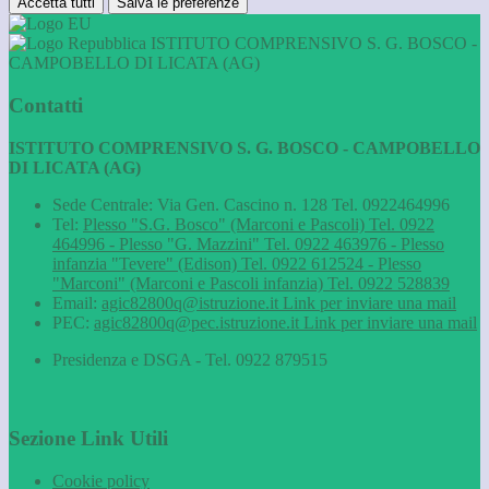
Accetta tutti
Salva le preferenze
ISTITUTO COMPRENSIVO S. G. BOSCO -
CAMPOBELLO DI LICATA (AG)
Contatti
ISTITUTO COMPRENSIVO S. G. BOSCO - CAMPOBELLO
DI LICATA (AG)
Sede Centrale: Via Gen. Cascino n. 128 Tel. 0922464996
Tel:
Plesso "S.G. Bosco" (Marconi e Pascoli) Tel. 0922
464996 - Plesso "G. Mazzini" Tel. 0922 463976 - Plesso
infanzia "Tevere" (Edison) Tel. 0922 612524 - Plesso
"Marconi" (Marconi e Pascoli infanzia) Tel. 0922 528839
Email:
agic82800q@istruzione.it
Link per inviare una mail
PEC:
agic82800q@pec.istruzione.it
Link per inviare una mail
Presidenza e DSGA - Tel. 0922 879515
Sezione Link Utili
Cookie policy