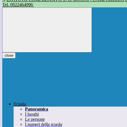
Tel. 0922464996
close
Scuola
Panoramica
I luoghi
Le persone
I numeri della scuola