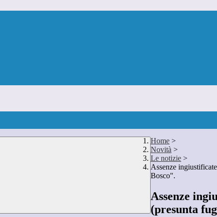
Home
>
Novità
>
Le notizie
>
Assenze ingiustificate
Bosco".
Assenze ingiu
(presunta fug