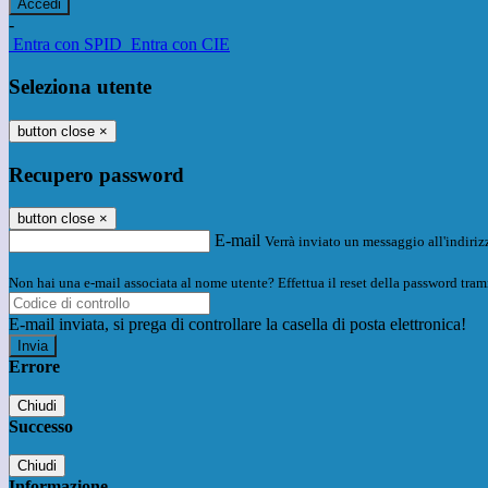
-
Entra con SPID
Entra con CIE
Seleziona utente
button close
×
Recupero password
button close
×
E-mail
Verrà inviato un messaggio all'indirizz
Non hai una e-mail associata al nome utente? Effettua il reset della password tram
E-mail inviata, si prega di controllare la casella di posta elettronica!
Errore
Chiudi
Successo
Chiudi
Informazione