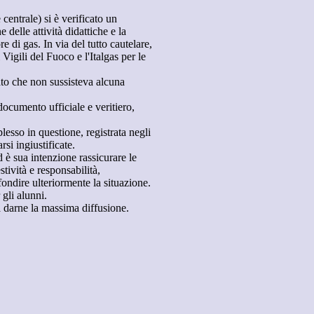
entrale) si è verificato un
 delle attività didattiche e la
e di gas. In via del tutto cautelare,
i Vigili del Fuoco e l'Italgas per le
to che non sussisteva alcuna
documento ufficiale e veritiero,
plesso in questione, registrata negli
rsi ingiustificate.
 è sua intenzione rassicurare le
stività e responsabilità,
ndire ulteriormente la situazione.
gli alunni.
 a darne la massima diffusione.