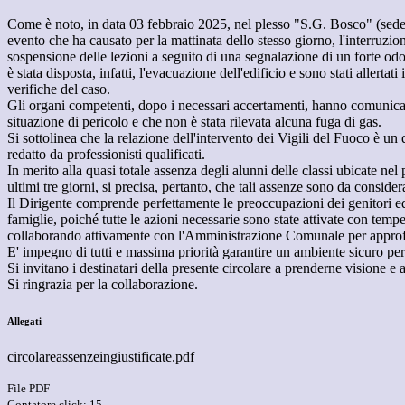
Come è noto, in data 03 febbraio 2025, nel plesso "S.G. Bosco" (sede c
evento che ha causato per la mattinata dello stesso giorno, l'interruzione
sospensione delle lezioni a seguito di una segnalazione di un forte odor
è stata disposta, infatti, l'evacuazione dell'edificio e sono stati allertati 
verifiche del caso.
Gli organi competenti, dopo i necessari accertamenti, hanno comunica
situazione di pericolo e che non è stata rilevata alcuna fuga di gas.
Si sottolinea che la relazione dell'intervento dei Vigili del Fuoco è un 
redatto da professionisti qualificati.
In merito alla quasi totale assenza degli alunni delle classi ubicate nel 
ultimi tre giorni, si precisa, pertanto, che tali assenze sono da considera
Il Dirigente comprende perfettamente le preoccupazioni dei genitori ed
famiglie, poiché tutte le azioni necessarie sono state attivate con tempe
collaborando attivamente con l'Amministrazione Comunale per approfo
E' impegno di tutti e massima priorità garantire un ambiente sicuro per 
Si invitano i destinatari della presente circolare a prenderne visione e
Si ringrazia per la collaborazione.
Allegati
circolareassenzeingiustificate.pdf
File PDF
Contatore click: 15