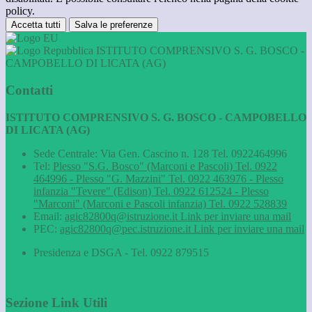
policy.
Accetta tutti
Salva le preferenze
ISTITUTO COMPRENSIVO S. G. BOSCO -
CAMPOBELLO DI LICATA (AG)
Contatti
ISTITUTO COMPRENSIVO S. G. BOSCO - CAMPOBELLO
DI LICATA (AG)
Sede Centrale: Via Gen. Cascino n. 128 Tel. 0922464996
Tel:
Plesso "S.G. Bosco" (Marconi e Pascoli) Tel. 0922
464996 - Plesso "G. Mazzini" Tel. 0922 463976 - Plesso
infanzia "Tevere" (Edison) Tel. 0922 612524 - Plesso
"Marconi" (Marconi e Pascoli infanzia) Tel. 0922 528839
Email:
agic82800q@istruzione.it
Link per inviare una mail
PEC:
agic82800q@pec.istruzione.it
Link per inviare una mail
Presidenza e DSGA - Tel. 0922 879515
Sezione Link Utili