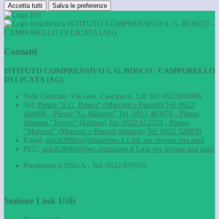
Accetta tutti
Salva le preferenze
ISTITUTO COMPRENSIVO S. G. BOSCO -
CAMPOBELLO DI LICATA (AG)
Contatti
ISTITUTO COMPRENSIVO S. G. BOSCO - CAMPOBELLO
DI LICATA (AG)
Sede Centrale: Via Gen. Cascino n. 128 Tel. 0922464996
Tel:
Plesso "S.G. Bosco" (Marconi e Pascoli) Tel. 0922
464996 - Plesso "G. Mazzini" Tel. 0922 463976 - Plesso
infanzia "Tevere" (Edison) Tel. 0922 612524 - Plesso
"Marconi" (Marconi e Pascoli infanzia) Tel. 0922 528839
Email:
agic82800q@istruzione.it
Link per inviare una mail
PEC:
agic82800q@pec.istruzione.it
Link per inviare una mail
Presidenza e DSGA - Tel. 0922 879515
Sezione Link Utili