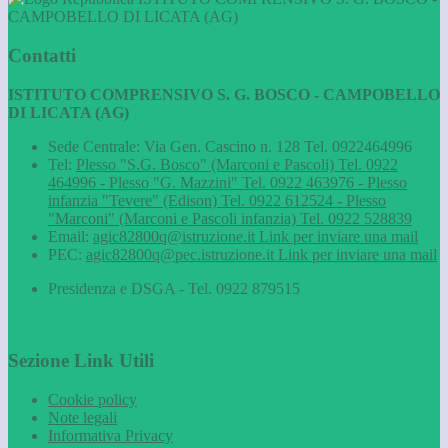
CAMPOBELLO DI LICATA (AG)
Contatti
ISTITUTO COMPRENSIVO S. G. BOSCO - CAMPOBELLO
DI LICATA (AG)
Sede Centrale: Via Gen. Cascino n. 128 Tel. 0922464996
Tel:
Plesso "S.G. Bosco" (Marconi e Pascoli) Tel. 0922
464996 - Plesso "G. Mazzini" Tel. 0922 463976 - Plesso
infanzia "Tevere" (Edison) Tel. 0922 612524 - Plesso
"Marconi" (Marconi e Pascoli infanzia) Tel. 0922 528839
Email:
agic82800q@istruzione.it
Link per inviare una mail
PEC:
agic82800q@pec.istruzione.it
Link per inviare una mail
Presidenza e DSGA - Tel. 0922 879515
Sezione Link Utili
Cookie policy
Note legali
Informativa Privacy