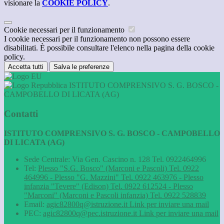
visionare la
COOKIE POLICY
.
Cookie necessari per il funzionamento
I cookie necessari per il funzionamento non possono essere
disabilitati. È possibile consultare l'elenco nella pagina della cookie
policy.
Accetta tutti
Salva le preferenze
ISTITUTO COMPRENSIVO S. G. BOSCO -
CAMPOBELLO DI LICATA (AG)
Contatti
ISTITUTO COMPRENSIVO S. G. BOSCO - CAMPOBELLO
DI LICATA (AG)
Sede Centrale: Via Gen. Cascino n. 128 Tel. 0922464996
Tel:
Plesso "S.G. Bosco" (Marconi e Pascoli) Tel. 0922
464996 - Plesso "G. Mazzini" Tel. 0922 463976 - Plesso
infanzia "Tevere" (Edison) Tel. 0922 612524 - Plesso
"Marconi" (Marconi e Pascoli infanzia) Tel. 0922 528839
Email:
agic82800q@istruzione.it
Link per inviare una mail
PEC:
agic82800q@pec.istruzione.it
Link per inviare una mail