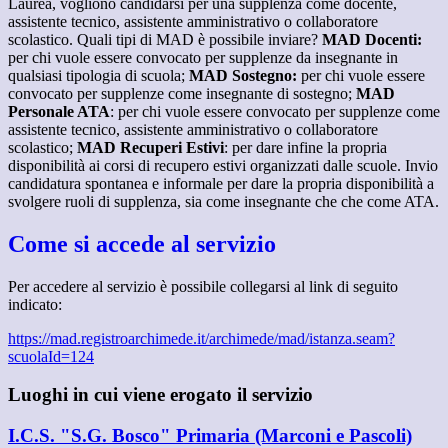
Laurea, vogliono candidarsi per una supplenza come docente,
assistente tecnico, assistente amministrativo o collaboratore
scolastico. Quali tipi di MAD è possibile inviare?
MAD Docenti:
per chi vuole essere convocato per supplenze da insegnante in
qualsiasi tipologia di scuola;
MAD Sostegno:
per chi vuole essere
convocato per supplenze come insegnante di sostegno;
MAD
Personale ATA
: per chi vuole essere convocato per supplenze come
assistente tecnico, assistente amministrativo o collaboratore
scolastico;
MAD Recuperi Estivi
: per dare infine la propria
disponibilità ai corsi di recupero estivi organizzati dalle scuole. Invio
candidatura spontanea e informale per dare la propria disponibilità a
svolgere ruoli di supplenza, sia come insegnante che che come ATA.
Come si accede al servizio
Per accedere al servizio è possibile collegarsi al link di seguito
indicato:
https://mad.registroarchimede.it/archimede/mad/istanza.seam?
scuolaId=124
Luoghi in cui viene erogato il servizio
I.C.S. "S.G. Bosco" Primaria (Marconi e Pascoli)