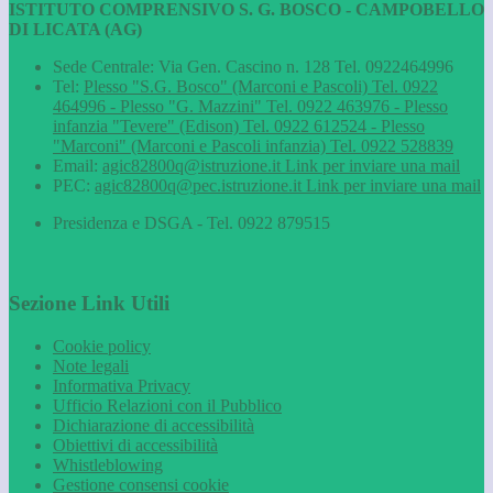
ISTITUTO COMPRENSIVO S. G. BOSCO - CAMPOBELLO
DI LICATA (AG)
Sede Centrale: Via Gen. Cascino n. 128 Tel. 0922464996
Tel:
Plesso "S.G. Bosco" (Marconi e Pascoli) Tel. 0922
464996 - Plesso "G. Mazzini" Tel. 0922 463976 - Plesso
infanzia "Tevere" (Edison) Tel. 0922 612524 - Plesso
"Marconi" (Marconi e Pascoli infanzia) Tel. 0922 528839
Email:
agic82800q@istruzione.it
Link per inviare una mail
PEC:
agic82800q@pec.istruzione.it
Link per inviare una mail
Presidenza e DSGA - Tel. 0922 879515
Sezione Link Utili
Cookie policy
Note legali
Informativa Privacy
Ufficio Relazioni con il Pubblico
Dichiarazione di accessibilità
Obiettivi di accessibilità
Whistleblowing
Gestione consensi cookie