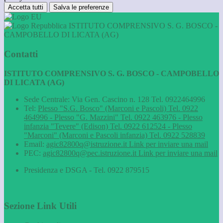
Accetta tutti
Salva le preferenze
ISTITUTO COMPRENSIVO S. G. BOSCO -
CAMPOBELLO DI LICATA (AG)
Contatti
ISTITUTO COMPRENSIVO S. G. BOSCO - CAMPOBELLO
DI LICATA (AG)
Sede Centrale: Via Gen. Cascino n. 128 Tel. 0922464996
Tel:
Plesso "S.G. Bosco" (Marconi e Pascoli) Tel. 0922
464996 - Plesso "G. Mazzini" Tel. 0922 463976 - Plesso
infanzia "Tevere" (Edison) Tel. 0922 612524 - Plesso
"Marconi" (Marconi e Pascoli infanzia) Tel. 0922 528839
Email:
agic82800q@istruzione.it
Link per inviare una mail
PEC:
agic82800q@pec.istruzione.it
Link per inviare una mail
Presidenza e DSGA - Tel. 0922 879515
Sezione Link Utili