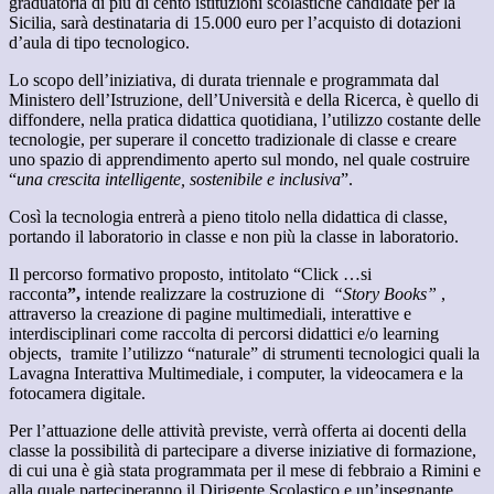
graduatoria di più di cento istituzioni scolastiche candidate per la
Sicilia, sarà destinataria di 15.000 euro per l’acquisto di dotazioni
d’aula di tipo tecnologico.
Lo scopo dell’iniziativa, di durata triennale e programmata dal
Ministero dell’Istruzione, dell’Università e della Ricerca, è quello di
diffondere, nella pratica didattica quotidiana, l’utilizzo costante delle
tecnologie, per superare il concetto tradizionale di classe e creare
uno spazio di apprendimento aperto sul mondo, nel quale costruire
“
una crescita intelligente, sostenibile e inclusiva
”.
Così la tecnologia entrerà a pieno titolo nella didattica di classe,
portando il laboratorio in classe e non più la classe in laboratorio.
Il percorso formativo proposto, intitolato “Click …si
racconta
”,
intende realizzare la costruzione di
“Story Books”
,
attraverso la creazione di pagine multimediali, interattive e
interdisciplinari come raccolta di percorsi didattici e/o learning
objects, tramite l’utilizzo “naturale” di strumenti tecnologici quali la
Lavagna Interattiva Multimediale, i computer, la videocamera e la
fotocamera digitale.
Per l’attuazione delle attività previste, verrà offerta ai docenti della
classe la possibilità di partecipare a diverse iniziative di formazione,
di cui una è già stata programmata per il mese di febbraio a Rimini e
alla quale parteciperanno il Dirigente Scolastico e un’insegnante.