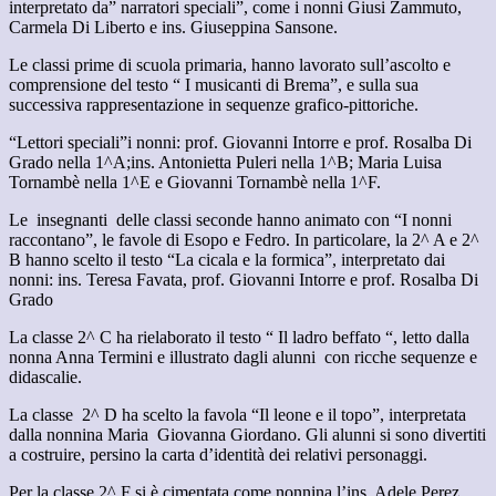
interpretato da” narratori speciali”, come i nonni Giusi Zammuto,
Carmela Di Liberto e ins. Giuseppina Sansone.
Le classi prime di scuola primaria, hanno lavorato sull’ascolto e
comprensione del testo “ I musicanti di Brema”, e sulla sua
successiva rappresentazione in sequenze grafico-pittoriche.
“Lettori speciali”i nonni: prof. Giovanni Intorre e prof. Rosalba Di
Grado nella 1^A;ins. Antonietta Puleri nella 1^B; Maria Luisa
Tornambè nella 1^E e Giovanni Tornambè nella 1^F.
Le insegnanti delle classi seconde hanno animato con “I nonni
raccontano”, le favole di Esopo e Fedro. In particolare, la 2^ A e 2^
B hanno scelto il testo “La cicala e la formica”, interpretato dai
nonni: ins. Teresa Favata, prof. Giovanni Intorre e prof. Rosalba Di
Grado
La classe 2^ C ha rielaborato il testo “ Il ladro beffato “, letto dalla
nonna Anna Termini e illustrato dagli alunni con ricche sequenze e
didascalie.
La classe 2^ D ha scelto la favola “Il leone e il topo”, interpretata
dalla nonnina Maria Giovanna Giordano. Gli alunni si sono divertiti
a costruire, persino la carta d’identità dei relativi personaggi.
Per la classe 2^ F si è cimentata come nonnina l’ins. Adele Perez,