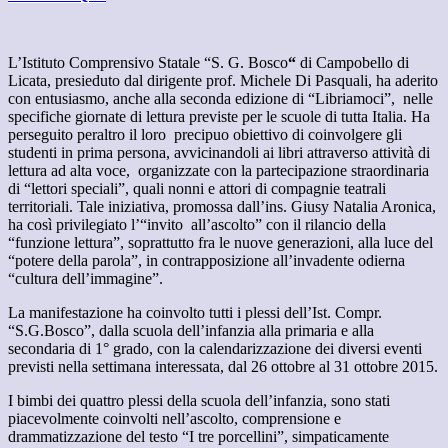
L’Istituto Comprensivo Statale “S. G. Bosco
“
di Campobello di
Licata, presieduto dal dirigente prof. Michele Di Pasquali, ha aderito
con entusiasmo, anche alla seconda edizione di “Libriamoci”, nelle
specifiche giornate di lettura previste per le scuole di tutta Italia. Ha
perseguito peraltro il loro precipuo obiettivo di coinvolgere gli
studenti in prima persona, avvicinandoli ai libri attraverso attività di
lettura ad alta voce, organizzate con la partecipazione straordinaria
di “lettori speciali”, quali nonni e attori di compagnie teatrali
territoriali. Tale iniziativa, promossa dall’ins. Giusy Natalia Aronica,
ha così privilegiato l’“invito all’ascolto” con il rilancio della
“funzione lettura”, soprattutto fra le nuove generazioni, alla luce del
“potere della parola”, in contrapposizione all’invadente odierna
“cultura dell’immagine”.
La manifestazione ha coinvolto tutti i plessi dell’Ist. Compr.
“S.G.Bosco”, dalla scuola dell’infanzia alla primaria e alla
secondaria di 1° grado, con la calendarizzazione dei diversi eventi
previsti nella settimana interessata, dal 26 ottobre al 31 ottobre 2015.
I bimbi dei quattro plessi della scuola dell’infanzia, sono stati
piacevolmente coinvolti nell’ascolto, comprensione e
drammatizzazione del testo “I tre porcellini”, simpaticamente