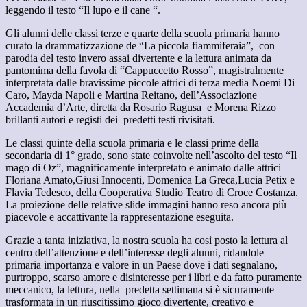
leggendo il testo “Il lupo e il cane “.
Gli alunni delle classi terze e quarte della scuola primaria hanno
curato la drammatizzazione de “La piccola fiammiferaia”, con
parodia del testo invero assai divertente e la lettura animata da
pantomima della favola di “Cappuccetto Rosso”, magistralmente
interpretata dalle bravissime piccole attrici di terza media Noemi Di
Caro, Mayda Napoli e Martina Reitano, dell’Associazione
Accademia d’Arte, diretta da Rosario Ragusa e Morena Rizzo
brillanti autori e registi dei predetti testi rivisitati.
Le classi quinte della scuola primaria e le classi prime della
secondaria di 1° grado, sono state coinvolte nell’ascolto del testo “Il
mago di Oz”, magnificamente interpretato e animato dalle attrici
Floriana Amato,Giusi Innocenti, Domenica La Greca,Lucia Petix e
Flavia Tedesco, della Cooperativa Studio Teatro di Croce Costanza.
La proiezione delle relative slide immagini hanno reso ancora più
piacevole e accattivante la rappresentazione eseguita.
Grazie a tanta iniziativa, la nostra scuola ha così posto la lettura al
centro dell’attenzione e dell’interesse degli alunni, ridandole
primaria importanza e valore in un Paese dove i dati segnalano,
purtroppo, scarso amore e disinteresse per i libri e da fatto puramente
meccanico, la lettura, nella predetta settimana si è sicuramente
trasformata in un riuscitissimo gioco divertente, creativo e