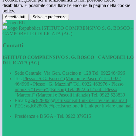
disabilitati. È possibile consultare l'elenco nella pagina della cookie
policy.
Accetta tutti
Salva le preferenze
ISTITUTO COMPRENSIVO S. G. BOSCO -
CAMPOBELLO DI LICATA (AG)
Contatti
ISTITUTO COMPRENSIVO S. G. BOSCO - CAMPOBELLO
DI LICATA (AG)
Sede Centrale: Via Gen. Cascino n. 128 Tel. 0922464996
Tel:
Plesso "S.G. Bosco" (Marconi e Pascoli) Tel. 0922
464996 - Plesso "G. Mazzini" Tel. 0922 463976 - Plesso
infanzia "Tevere" (Edison) Tel. 0922 612524 - Plesso
"Marconi" (Marconi e Pascoli infanzia) Tel. 0922 528839
Email:
agic82800q@istruzione.it
Link per inviare una mail
PEC:
agic82800q@pec.istruzione.it
Link per inviare una mail
Presidenza e DSGA - Tel. 0922 879515