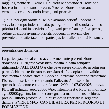
raggiungimento del livello B1 qualora le domande di iscrizione
fossero in numero superiore a n. 7 per edizione, le domande
verranno accolte secondo le seguenti priorità:
1)
2)
3)
per ogni ordine di scuola avranno priorità i docenti in
servizio a tempo indeterminato. per ogni ordine di scuola avranno
priorità i docenti in servizio più giovani per età anagrafica. per ogni
ordine di scuola avranno priorità i docenti in servizio che
presenteranno attestazioni di partecipazione alle mobilità Erasmus.
_______________________________________________________
presentazione domanda
La partecipazione al corso avviene mediante presentazione di
domanda al Dirigente Scolastico, redatta in carta semplice
utilizzando l’ALLEGATO A che deve essere compilato in ogni sua
parte, debitamente firmato e corredato da fotocopia di un valido
documento e codice fiscale. I docenti interessati potranno presentare
l’istanza di iscrizione compilando l’allegato A presente in
questo bando entro e non oltre le ore 12:00 del 07/03/2025 a mezzo
PEC all’indirizzo agic82800q@pec.istruzione.it o PEO all’indirizzo
agic82800q@istruzione.it o consegnate a mano, in busta chiusa,
presso l’ufficio protocollo. La busta dovrà riportare la seguente
dicitura: PNRR DM/65- CANDIDATURA PER PERCORSO DI
FORMAZIONE