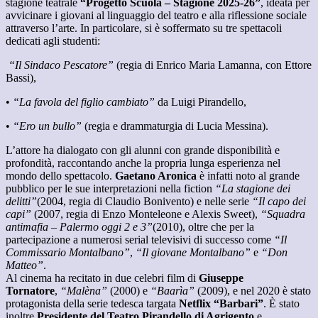
stagione teatrale
“Progetto Scuola – Stagione 2025-26”
, ideata per
avvicinare i giovani al linguaggio del teatro e alla riflessione sociale
attraverso l’arte. In particolare, si è soffermato su tre spettacoli
dedicati agli studenti:
“Il Sindaco Pescatore”
(regia di Enrico Maria Lamanna, con Ettore
Bassi),
•
“La favola del figlio cambiato”
da Luigi Pirandello,
•
“Ero un bullo”
(regia e drammaturgia di Lucia Messina).
L’attore ha dialogato con gli alunni con grande disponibilità e
profondità, raccontando anche la propria lunga esperienza nel
mondo dello spettacolo.
Gaetano Aronica
è infatti noto al grande
pubblico per le sue interpretazioni nella fiction
“La stagione dei
delitti”
(2004, regia di Claudio Bonivento) e nelle serie
“Il capo dei
capi”
(2007, regia di Enzo Monteleone e Alexis Sweet),
“Squadra
antimafia – Palermo oggi 2 e 3”
(2010), oltre che per la
partecipazione a numerosi serial televisivi di successo come
“Il
Commissario Montalbano”
,
“Il giovane Montalbano”
e
“Don
Matteo”
.
Al cinema ha recitato in due celebri film di
Giuseppe
Tornatore
,
“Malèna”
(2000) e
“Baarìa”
(2009), e nel 2020 è stato
protagonista della serie tedesca targata
Netflix “Barbari”
. È stato
inoltre
Presidente del Teatro Pirandello di Agrigento
e