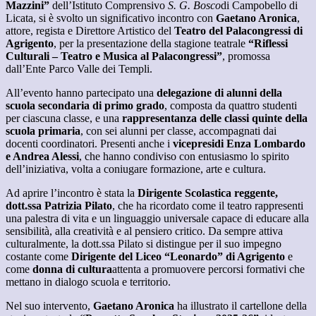
Mazzini”
dell’Istituto Comprensivo
S. G. Bosco
di Campobello di
Licata, si è svolto un significativo incontro con
Gaetano Aronica
,
attore, regista e Direttore Artistico del
Teatro del Palacongressi di
Agrigento
, per la presentazione della stagione teatrale
“Riflessi
Culturali – Teatro e Musica al Palacongressi”
, promossa
dall’Ente Parco Valle dei Templi.
All’evento hanno partecipato una
delegazione di alunni della
scuola secondaria di primo grado
, composta da quattro studenti
per ciascuna classe, e una
rappresentanza delle classi quinte della
scuola primaria
, con sei alunni per classe, accompagnati dai
docenti coordinatori. Presenti anche i
vicepresidi Enza Lombardo
e Andrea Alessi
, che hanno condiviso con entusiasmo lo spirito
dell’iniziativa, volta a coniugare formazione, arte e cultura.
Ad aprire l’incontro è stata la
Dirigente Scolastica reggente,
dott.ssa Patrizia Pilato
, che ha ricordato come il teatro rappresenti
una palestra di vita e un linguaggio universale capace di educare alla
sensibilità, alla creatività e al pensiero critico. Da sempre attiva
culturalmente, la dott.ssa Pilato si distingue per il suo impegno
costante come
Dirigente del Liceo “Leonardo” di Agrigento
e
come
donna di cultura
attenta a promuovere percorsi formativi che
mettano in dialogo scuola e territorio.
Nel suo intervento,
Gaetano Aronica
ha illustrato il cartellone della